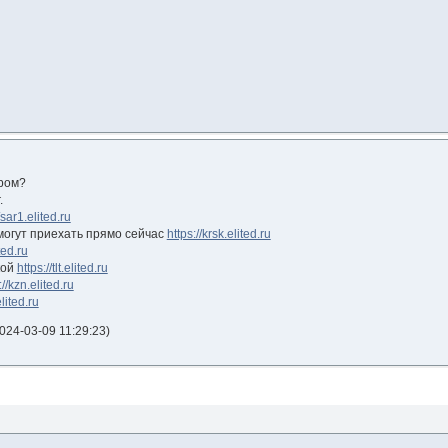
ером?
.
/sar1.elited.ru
могут приехать прямо сейчас
https://krsk.elited.ru
ted.ru
кой
https://tlt.elited.ru
://kzn.elited.ru
elited.ru
24-03-09 11:29:23)