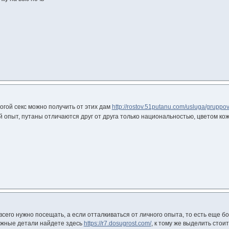
огой секс можно получить от этих дам
http://rostov.51putanu.com/usluga/gruppo
ой опыт, путаны отличаются друг от друга только национальностью, цветом к
всего нужно посещать, а если отталкиваться от личного опыта, то есть еще б
ажные детали найдете здесь
https://r7.dosugrost.com/
, к тому же выделить стои