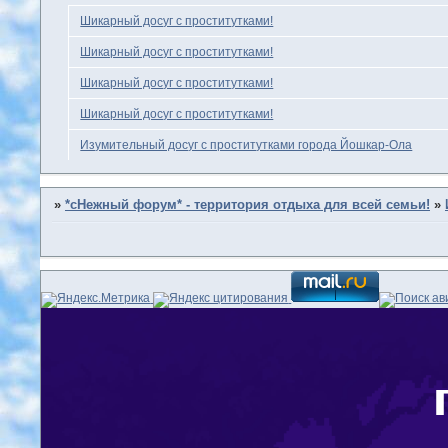
Шикарный досуг с проститутками!
Шикарный досуг с проститутками!
Шикарный досуг с проститутками!
Шикарный досуг с проститутками!
Изумительный досуг с проститутками города Йошкар-Ола
»
*сНежный форум* - территория отдыха для всей семьи!
»