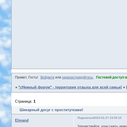
Привет, Гость!
Войдите
или
зарегистрируйтесь
.
Гостевой доступ 
»
*сНежный форум* - территория отдыха для всей семьи!
»
Страница:
1
Шикарный досуг с проститутками!
Поделиться
2022-01-27 23:55:15
Elmand
Здравствуйте, хочу снять дево