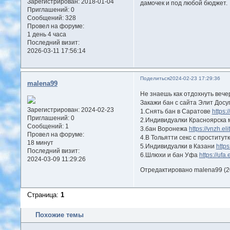
Зарегистрирован
: 2018-01-04
дамочек и под любой бюджет.
Приглашений:
0
Сообщений:
328
Провел на форуме:
1 день 4 часа
Последний визит:
2026-03-11 17:56:14
Поделиться
2024-02-23 17:29:36
malena99
Не знаешь как отдохнуть веч
Закажи бан с сайта Элит Досуг
Зарегистрирован
: 2024-02-23
1.Снять бан в Саратове
https:/
Приглашений:
0
2.Индивидуалки Красноярска 
Сообщений:
1
3.бан Воронежа
https://vnzh.eli
Провел на форуме:
4.В Тольятти секс с проститут
18 минут
5.Индивидуалки в Казани
https
Последний визит:
6.Шлюхи и бан Уфа
https://ufa.
2024-03-09 11:29:26
Отредактировано malena99 (20
Страница:
1
Похожие темы