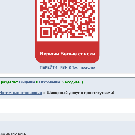
ПЕРЕЙТИ - КВН )) Тест неделю
в разделах
Общение
и
Откровение
! Заходите ;)
Интимные отношения
»
Шикарный досуг с проститутками!
чку на всю ночь