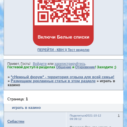
ПЕРЕЙТИ - КВН )) Тест неделю
Привет, Гость!
Войдите
или
зарегистрируйтесь
.
Гостевой доступ в разделах
Общение
и
Откровение
! Заходите ;)
»
*сНежный форум* - территория отдыха для всей семьи!
»
Размещаем рекламные статьи в этом разделе
»
играть в
казино
Страница:
1
играть в казино
1
Поделиться
2021-10-12
09:39:12
Себастян