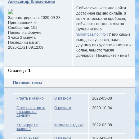
Александр Клименский
Сейчас очень сложно найти
достойное казино онлайн, я
Зарегистрирован
: 2020-09-28
вот что только не пробовал,
Приглашений:
0
сейчас вот остановился на
Сообщений:
102
Вулкан казино
Провел на форуме:
vulkancasino.info
! У них самые
3 часа 2 минуты
выгодные условия, нам с
Последний визит:
другом у них удалось выиграть
2025-11-21 09:12:09
более, чем сто тысяч
долларов ! Поспешите к ним !
Страница:
1
Похожие темы
играть в казино
О разном
2022-05-30
Стоит ли играть
О разном
2020-10-04
в казино на
деньги?
Кто играет в
Комната отдыха
2022-03-08
казино?
Кто то знает
О разном
2023-08-23