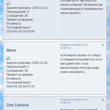
Посоветуйте, где играть в
казино новичку? Возможно вы
Зарегистрирован
: 2020-11-22
порекомендуете проверенное
Приглашений:
0
лично казино?
Сообщений:
35
Провел на форуме:
54 минуты
Последний визит:
2023-03-28 18:19:09
2
Поделиться
2021-10-12
10:29:52
Иванн
если верить всему что пишут,
то каждый пользователь сети
Зарегистрирован
: 2020-11-02
уже давно мог стать
Приглашений:
0
милионером, поэтому инфу
Сообщений:
36
нужно проверять.
Провел на форуме:
53 минуты
Последний визит:
2026-01-08 16:47:23
3
Поделиться
2021-10-12
11:05:56
Олег Сидоров