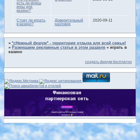
есть ли флеш
игры для
казино?
Стоит ли играть
Доверительный
2020-09-11
в казино?
разговор
»
*сНежный форум* - территория отдыха для всей семьи!
»
Размещаем рекламные статьи в этом разделе
»
играть в
казино
создать форум бесплатно