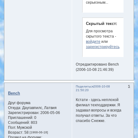
серьезным...
Скрытый текст:
Для просмотра
скрытого текста -
войдите
или
зарегистрируйтесь
.
Отредактировано Bench
(2006-10-08 21:46:39)
5
Поделиться
2006-10-08
21:50:20
Bench
Кстати - здесь неплохой
Друг форума
филиал техподдержки. Я
Откуда:
Даугавпилс, Латвия
задавал вопросы и всегда
Зарегистрирован
: 2006-05-06
получал ответы. За что
Приглашений:
0
спасибо Снежке.
Сообщений:
803
Пол:
Мужской
Возраст:
58
[1968-06-18]
Провел на форуме: