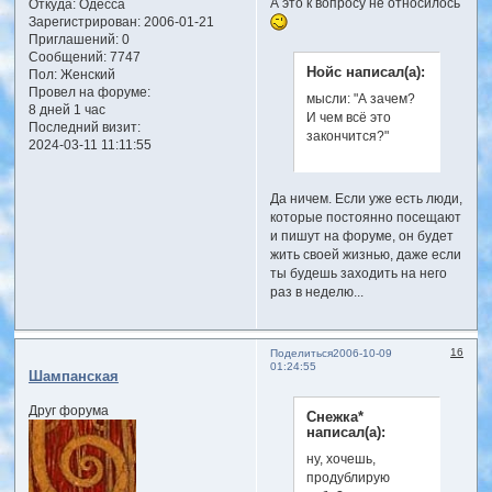
А это к вопросу не относилось
Откуда:
Одесса
Зарегистрирован
: 2006-01-21
Приглашений:
0
Сообщений:
7747
Нойс написал(а):
Пол:
Женский
Провел на форуме:
мысли: "А зачем?
8 дней 1 час
И чем всё это
Последний визит:
закончится?"
2024-03-11 11:11:55
Да ничем. Если уже есть люди,
которые постоянно посещают
и пишут на форуме, он будет
жить своей жизнью, даже если
ты будешь заходить на него
раз в неделю...
16
Поделиться
2006-10-09
01:24:55
Шампанская
Друг форума
Снежка*
написал(а):
ну, хочешь,
продублирую