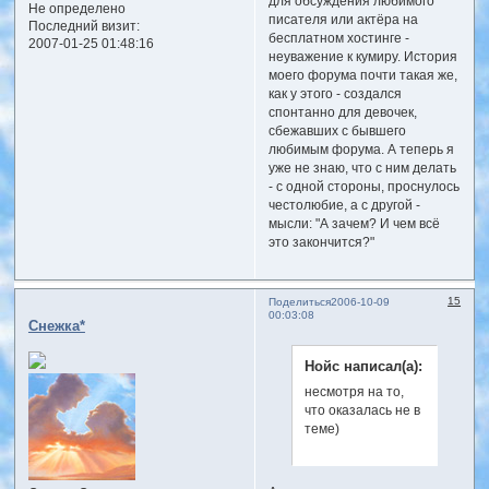
для обсуждения любимого
Не определено
писателя или актёра на
Последний визит:
бесплатном хостинге -
2007-01-25 01:48:16
неуважение к кумиру. История
моего форума почти такая же,
как у этого - создался
спонтанно для девочек,
сбежавших с бывшего
любимым форума. А теперь я
уже не знаю, что с ним делать
- с одной стороны, проснулось
честолюбие, а с другой -
мысли: "А зачем? И чем всё
это закончится?"
15
Поделиться
2006-10-09
00:03:08
Снежка*
Нойс написал(а):
несмотря на то,
что оказалась не в
теме)