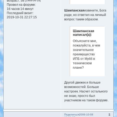
Возраст:
58
[1968-06-18]
Провел на форуме:
16 часов 14 минут
Шампанская
извините, Бога
Последний визит:
ради, но ответил на личный
2019-10-31 22:27:15
вопрос таким образом.
Шампанская
написал(а):
Объясните мне,
пожалуйста, в чем
значительное
преимущество
ИПБ от Мубб в
техническом
плане?
Другой движек и больше
возможностей. Больше
настроек. Насчет остального
не знаю, просто был
участником на таком форуме.
9
Поделиться
2006-10-08