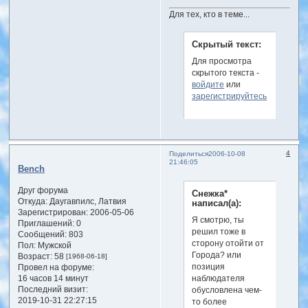
Для тех, кто в теме...
Скрытый текст:
Для просмотра
скрытого текста -
войдите
или
зарегистрируйтесь
.
4
Поделиться
2006-10-08
21:46:05
Bench
Друг форума
Снежка*
Откуда:
Даугавпилс, Латвия
написал(а):
Зарегистрирован
: 2006-05-06
Я смотрю, ты
Приглашений:
0
решил тоже в
Сообщений:
803
сторону отойти от
Пол:
Мужской
Города? или
Возраст:
58
[1968-06-18]
позиция
Провел на форуме:
16 часов 14 минут
наблюдателя
Последний визит:
обусловлена чем-
2019-10-31 22:27:15
то более