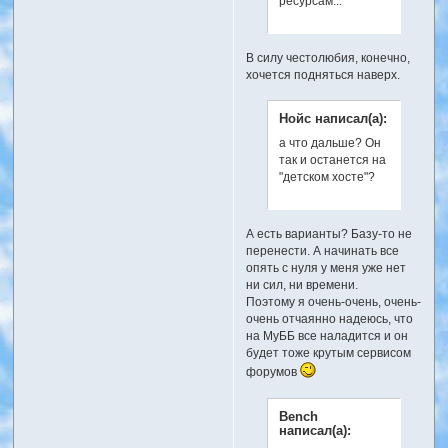
ресурсам...
В силу честолюбия, конечно,
хочется подняться наверх.
Нойс написал(а):
а что дальше? Он
так и останется на
"детском хосте"?
А есть варианты? Базу-то не
перенести. А начинать все
опять с нуля у меня уже нет
ни сил, ни времени.
Поэтому я очень-очень, очень-
очень отчаянно надеюсь, что
на МуББ все наладится и он
будет тоже крутым сервисом
форумов
Bench
написал(а):