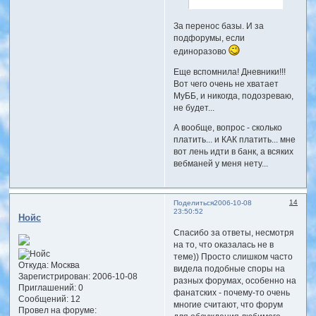
За перенос базы. И за
подфорумы, если
единоразово
Еще вспомнила! Дневники!!!
Вот чего очень не хватает
МуББ, и никогда, подозреваю,
не будет...
А вообще, вопрос - сколько
платить... и КАК платить... мне
вот лень идти в банк, а всяких
вебманей у меня нету...
14
Поделиться
2006-10-08
23:50:52
Нойс
Спасибо за ответы, несмотря
на то, что оказалась не в
теме)) Просто слишком часто
Откуда:
Москва
видела подобные споры на
Зарегистрирован
: 2006-10-08
разных форумах, особенно на
Приглашений:
0
фанатских - почему-то очень
Сообщений:
12
многие считают, что форум
Провел на форуме: