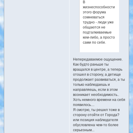
В
жизнеспособности
этого форума
сомневаться
трудно - люди уже
общаются не
подталкиваемые
кем-либо, а просто
сами по себе.
Непередаваемое ощущение.
Как будто раньше ты
вращался в центре, а теперь
отошел в сторону, а детище
продолжает развиваться, а ты
только наблюдаешь и
направляешь, если в этом
возникает необходимость..
Хоть немного времени на себя
появилось....
Я смотрю, ты решил тоже в
сторону отойти от Города?
или позиция наблюдателя
обусловлена чем-то более
серьезным...