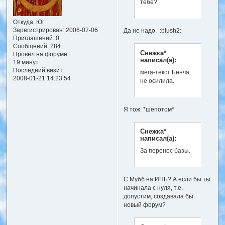
тебе?
Откуда:
Юг
Зарегистрирован
: 2006-07-06
Да не надо. :blush2:
Приглашений:
0
Сообщений:
284
Снежка*
Провел на форуме:
написал(а):
19 минут
Последний визит:
мега-текст Бенча
2008-01-21 14:23:54
не осилила.
Я тож. *шепотом*
Снежка*
написал(а):
За перенос базы.
С Мубб на ИПБ? А если бы ты
начинала с нуля, т.е.
допустим, создавала бы
новый форум?