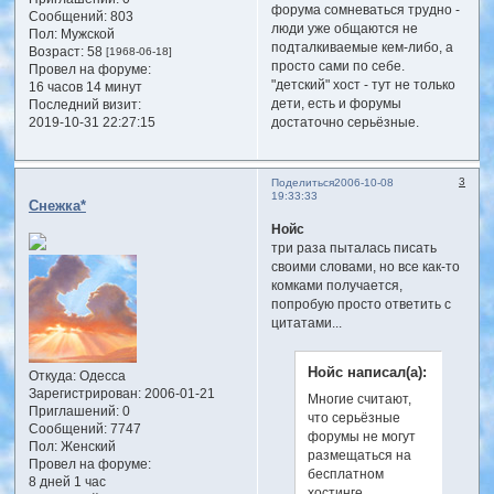
форума сомневаться трудно -
Сообщений:
803
люди уже общаются не
Пол:
Мужской
подталкиваемые кем-либо, а
Возраст:
58
[1968-06-18]
просто сами по себе.
Провел на форуме:
"детский" хост - тут не только
16 часов 14 минут
дети, есть и форумы
Последний визит:
достаточно серьёзные.
2019-10-31 22:27:15
3
Поделиться
2006-10-08
19:33:33
Снежка*
Нойс
три раза пыталась писать
своими словами, но все как-то
комками получается,
попробую просто ответить с
цитатами...
Нойс написал(а):
Откуда:
Одесса
Зарегистрирован
: 2006-01-21
Многие считают,
Приглашений:
0
что серьёзные
Сообщений:
7747
форумы не могут
Пол:
Женский
размещаться на
Провел на форуме:
бесплатном
8 дней 1 час
хостинге