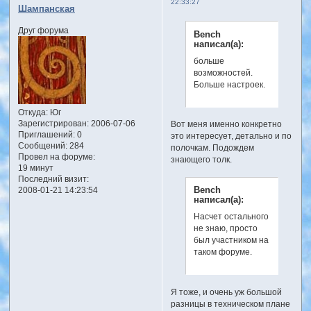
22:33:27
Шампанская
Друг форума
Bench
написал(а):
больше
возможностей.
Больше настроек.
Откуда:
Юг
Зарегистрирован
: 2006-07-06
Вот меня именно конкретно
Приглашений:
0
это интересует, детально и по
Сообщений:
284
полочкам. Подождем
Провел на форуме:
знающего толк.
19 минут
Последний визит:
Bench
2008-01-21 14:23:54
написал(а):
Насчет остального
не знаю, просто
был участником на
таком форуме.
Я тоже, и очень уж большой
разницы в техническом плане