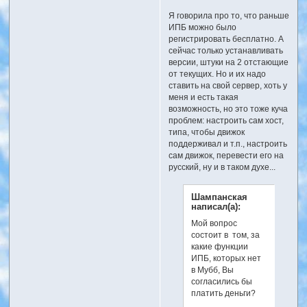
Я говорила про то, что раньше
ИПБ можно было
регистрировать бесплатно. А
сейчас только устанавливать
версии, штуки на 2 отстающие
от текущих. Но и их надо
ставить на свой сервер, хоть у
меня и есть такая
возможность, но это тоже куча
проблем: настроить сам хост,
типа, чтобы движок
поддерживал и т.п., настроить
сам движок, перевести его на
русский, ну и в таком духе...
Шампанская
написал(а):
Мой вопрос
состоит в том, за
какие функции
ИПБ, которых нет
в Мубб, Вы
согласились бы
платить деньги?