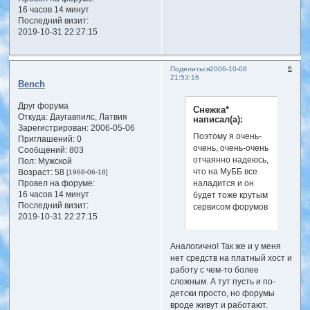
16 часов 14 минут
Последний визит:
2019-10-31 22:27:15
6
Поделиться
2006-10-08
21:53:16
Bench
Друг форума
Снежка*
Откуда:
Даугавпилс, Латвия
написал(а):
Зарегистрирован
: 2006-05-06
Поэтому я очень-
Приглашений:
0
очень, очень-очень
Сообщений:
803
отчаянно надеюсь,
Пол:
Мужской
что на МуББ все
Возраст:
58
[1968-06-18]
наладится и он
Провел на форуме:
16 часов 14 минут
будет тоже крутым
Последний визит:
сервисом форумов
2019-10-31 22:27:15
Аналогично! Так же и у меня
нет средств на платный хост и
работу с чем-то более
сложным. А тут пусть и по-
детски просто, но форумы
вроде живут и работают.