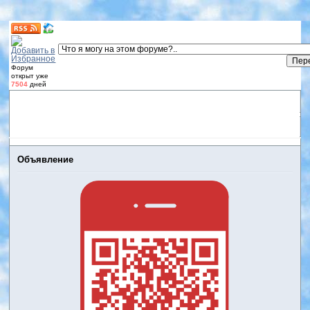
Форум
открыт уже
7504
дней
Форум
Участники
Правила
Регистрация
Дневники
пользователей
Войти
Активные темы
Объявление