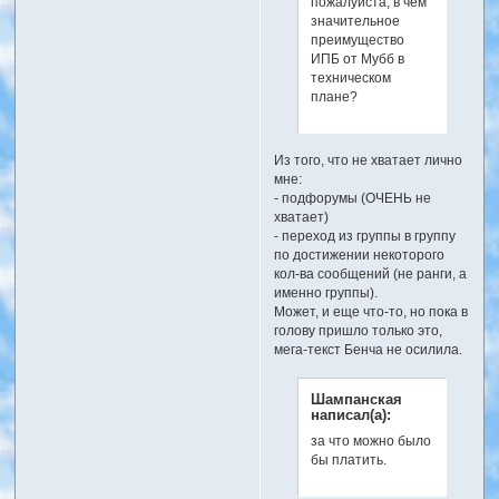
пожалуйста, в чем
значительное
преимущество
ИПБ от Мубб в
техническом
плане?
Из того, что не хватает лично
мне:
- подфорумы (ОЧЕНЬ не
хватает)
- переход из группы в группу
по достижении некоторого
кол-ва сообщений (не ранги, а
именно группы).
Может, и еще что-то, но пока в
голову пришло только это,
мега-текст Бенча не осилила.
Шампанская
написал(а):
за что можно было
бы платить.