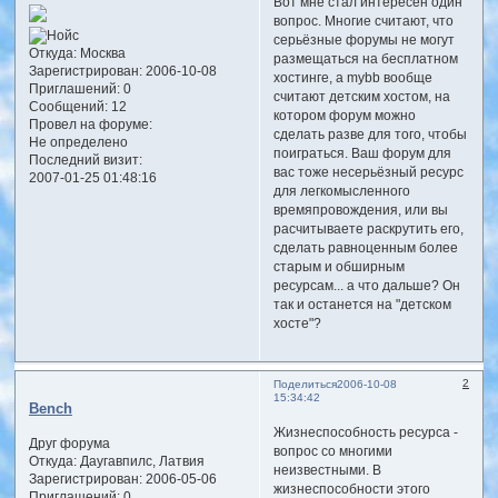
Вот мне стал интересен один
вопрос. Многие считают, что
серьёзные форумы не могут
Откуда:
Москва
размещаться на бесплатном
Зарегистрирован
: 2006-10-08
хостинге, а mybb вообще
Приглашений:
0
считают детским хостом, на
Сообщений:
12
котором форум можно
Провел на форуме:
сделать разве для того, чтобы
Не определено
поиграться. Ваш форум для
Последний визит:
вас тоже несерьёзный ресурс
2007-01-25 01:48:16
для легкомысленного
времяпровождения, или вы
расчитываете раскрутить его,
сделать равноценным более
старым и обширным
ресурсам... а что дальше? Он
так и останется на "детском
хосте"?
2
Поделиться
2006-10-08
15:34:42
Bench
Жизнеспособность ресурса -
Друг форума
вопрос со многими
Откуда:
Даугавпилс, Латвия
неизвестными. В
Зарегистрирован
: 2006-05-06
жизнеспособности этого
Приглашений:
0