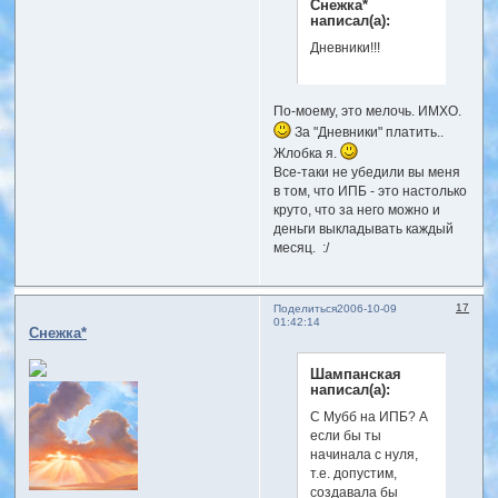
Снежка*
написал(а):
Дневники!!!
По-моему, это мелочь. ИМХО.
За "Дневники" платить..
Жлобка я.
Все-таки не убедили вы меня
в том, что ИПБ - это настолько
круто, что за него можно и
деньги выкладывать каждый
месяц. :/
17
Поделиться
2006-10-09
01:42:14
Снежка*
Шампанская
написал(а):
С Мубб на ИПБ? А
если бы ты
начинала с нуля,
т.е. допустим,
создавала бы