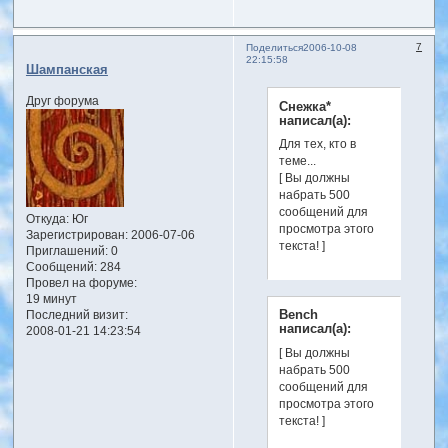
7
Поделиться
2006-10-08
22:15:58
Шампанская
Друг форума
Снежка*
написал(а):
Для тех, кто в
теме...
[ Вы должны
набрать 500
сообщений для
Откуда:
Юг
просмотра этого
Зарегистрирован
: 2006-07-06
текста! ]
Приглашений:
0
Сообщений:
284
Провел на форуме:
19 минут
Bench
Последний визит:
написал(а):
2008-01-21 14:23:54
[ Вы должны
набрать 500
сообщений для
просмотра этого
текста! ]