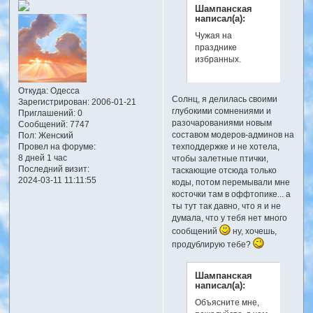
Шампанская
написал(а):
Чужая на
празднике
избранных.
Откуда:
Одесса
Солнц, я делилась своими
Зарегистрирован
: 2006-01-21
глубокими сомнениями и
Приглашений:
0
разочарованиями новым
Сообщений:
7747
составом модеров-админов на
Пол:
Женский
Провел на форуме:
техподдержке и не хотела,
8 дней 1 час
чтобы залетные птички,
Последний визит:
таскающие отсюда только
2024-03-11 11:11:55
коды, потом перемывали мне
косточки там в оффтопике... а
ты тут так давно, что я и не
думала, что у тебя нет много
сообщений
ну, хочешь,
продублирую тебе?
Шампанская
написал(а):
Объясните мне,