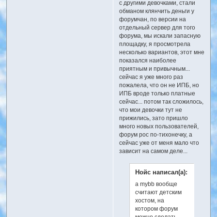
с другими девочками, стали
обманом клянчить деньги у
форумчан, по версии на
отдельный сервер для того
форума, мы искали запасную
площадку, я просмотрела
несколько вариантов, этот мне
показался наиболее
приятным и привычным...
сейчас я уже много раз
пожалела, что он не ИПБ, но
ИПБ вроде только платные
сейчас... потом так сложилось,
что мои девочки тут не
прижились, зато пришло
много новых пользователей,
форум рос по-тихонечку, а
сейчас уже от меня мало что
зависит на самом деле...
Нойс написал(а):
а mybb вообще
считают детским
хостом, на
котором форум
можно сделать