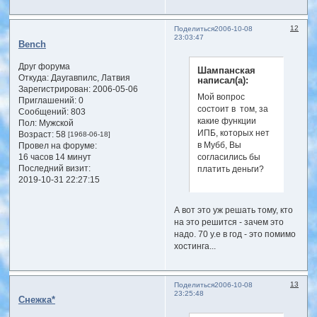
12
Поделиться
2006-10-08
23:03:47
Bench
Друг форума
Шампанская
Откуда:
Даугавпилс, Латвия
написал(а):
Зарегистрирован
: 2006-05-06
Мой вопрос
Приглашений:
0
состоит в том, за
Сообщений:
803
какие функции
Пол:
Мужской
ИПБ, которых нет
Возраст:
58
[1968-06-18]
в Мубб, Вы
Провел на форуме:
16 часов 14 минут
согласились бы
Последний визит:
платить деньги?
2019-10-31 22:27:15
А вот это уж решать тому, кто
на это решится - зачем это
надо. 70 у.е в год - это помимо
хостинга...
13
Поделиться
2006-10-08
23:25:48
Снежка*