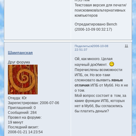
RSS тем
Текстовая версия для печати/
поисковиков/альтернативных
компьютеров
Отредактировано Bench
(2006-10-09 00:32:17)
11
Поделиться
2006-10-08
22:51:37
Шампанская
Ой, как мноого. Целая
Друг форума
научный докУмент.
Перечислены возможности
ИПБ, ок. Но все-таки
сложновато выявить
явные
отличия
ИПБ от Мубб. Но я не
о том.
Мой вопрос состоит в том, за
Откуда:
Юг
какие функции ИПБ, которых
Зарегистрирован
: 2006-07-06
нет в Мубб, Вы согласились
Приглашений:
0
бы платить деньги?
Сообщений:
284
Провел на форуме:
19 минут
Последний визит:
2008-01-21 14:23:54