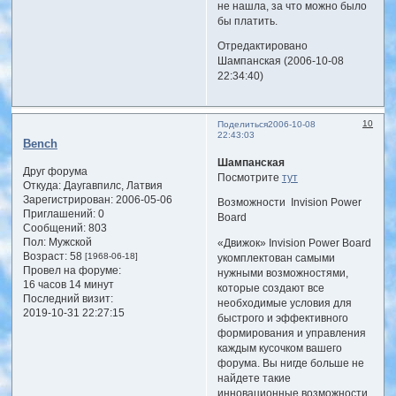
не нашла, за что можно было
бы платить.
Отредактировано
Шампанская (2006-10-08
22:34:40)
10
Поделиться
2006-10-08
22:43:03
Bench
Шампанская
Друг форума
Посмотрите
тут
Откуда:
Даугавпилс, Латвия
Зарегистрирован
: 2006-05-06
Возможности Invision Power
Приглашений:
0
Board
Сообщений:
803
Пол:
Мужской
«Движок» Invision Power Board
Возраст:
58
[1968-06-18]
укомплектован самыми
Провел на форуме:
нужными возможностями,
16 часов 14 минут
которые создают все
Последний визит:
необходимые условия для
2019-10-31 22:27:15
быстрого и эффективного
формирования и управления
каждым кусочком вашего
форума. Вы нигде больше не
найдете такие
инновационные возможности,