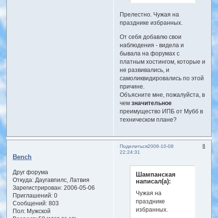
Прелестно. Чужая на
празднике избранных.
От себя добавлю свои
наблюдения - видела и
бывала на форумах с
платным хостингом, которые и
не развивались, и
самоликвидировались по этой
причине.
Объясните мне, пожалуйста, в
чем
значительное
преимущество ИПБ от Мубб в
техническом плане?
8
Поделиться
2006-10-08
22:24:31
Bench
Друг форума
Шампанская
Откуда:
Даугавпилс, Латвия
написал(а):
Зарегистрирован
: 2006-05-06
Чужая на
Приглашений:
0
празднике
Сообщений:
803
избранных.
Пол:
Мужской