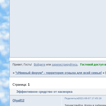
Привет, Гость!
Войдите
или
зарегистрируйтесь
.
Гостевой доступ 
»
*сНежный форум* - территория отдыха для всей семьи!
»
Страница:
1
Эффективное средство от насморка
Поделиться
2021-06-07 17:45:19
Olga812
Здравствуйте. Когда я забере