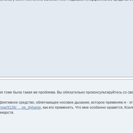
ете, у меня тоже была такая же проблема. Вы обязат
ективное средство, облегчающее носовое дыхание, которое применяю я - это
show/3126/ … oe_dyhanie
, как его применять. Что мне особенно нравится, К
екарств.