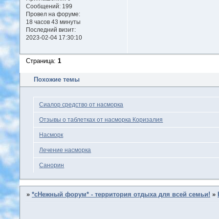
Сообщений:
199
Провел на форуме:
18 часов 43 минуты
Последний визит:
2023-02-04 17:30:10
Страница:
1
Похожие темы
Сиалор средство от насморка
Отзывы о таблетках от насморка Коризалия
Насморк
Лечение насморка
Санорин
»
*сНежный форум* - территория отдыха для всей семьи!
»