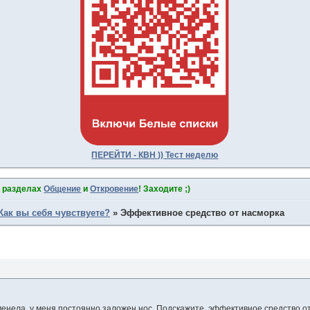
ПЕРЕЙТИ - КВН )) Тест неделю
в разделах
Общение
и
Откровение
! Заходите ;)
Как вы себя чувствуете?
»
Эффективное средство от насморка
менела, у меня постоянно заложен нос. Подскажите, эффективное средство о