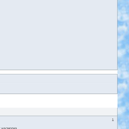
1
т насморка.