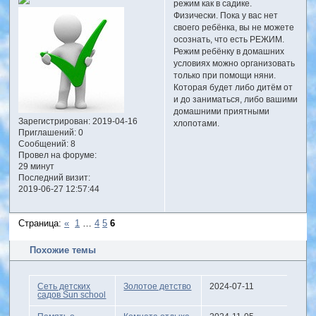
режим как в садике.
Физически. Пока у вас нет
своего ребёнка, вы не можете
осознать, что есть РЕЖИМ.
Режим ребёнку в домашних
условиях можно организовать
только при помощи няни.
Которая будет либо дитём от
и до заниматься, либо вашими
домашними приятными
Зарегистрирован
: 2019-04-16
хлопотами.
Приглашений:
0
Сообщений:
8
Провел на форуме:
29 минут
Последний визит:
2019-06-27 12:57:44
Страница:
«
1
…
4
5
6
Похожие темы
Сеть детских
Золотое детство
2024-07-11
садов Sun school