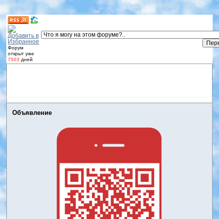
Форум
открыт уже
7503
дней
Форум
Участники
Правила
Регистрация
Дневники
пользователей
Войти
Активные темы
Объявление