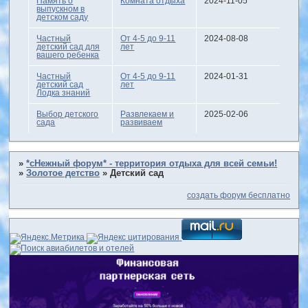
Память о
Комната отдыха
2024-11-05
выпускном в
детском саду
Частный
От 4-5 до 9-11
2024-08-08
детский сад для
лет
вашего ребенка
Частный
От 4-5 до 9-11
2024-01-31
детский сад
лет
Лодка знаний
Выбор детского
Развлекаем и
2025-02-06
сада
развиваем
»
*сНежный форум* - территория отдыха для всей семьи!
»
Золотое детство
»
Детский сад
создать форум бесплатно