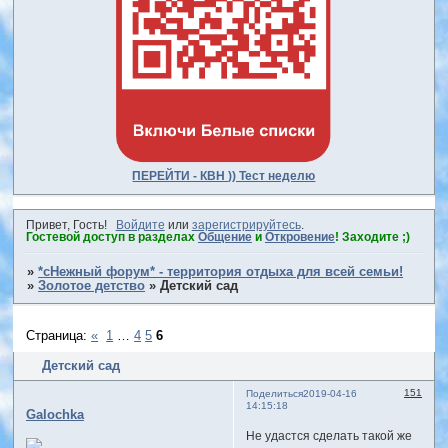
ПЕРЕЙТИ - КВН )) Тест неделю
Привет, Гость!
Войдите
или
зарегистрируйтесь
.
Гостевой доступ в разделах
Общение
и
Откровение
! Заходите ;)
»
*сНежный форум* - территория отдыха для всей семьи!
»
Золотое детство
»
Детский сад
Страница:
«
1
…
4
5
6
Детский сад
151
Поделиться
2019-04-16
14:15:18
Galochka
Не удастся сделать такой же