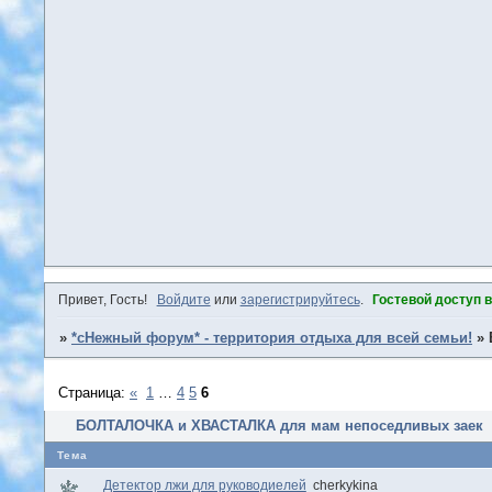
Привет, Гость!
Войдите
или
зарегистрируйтесь
.
Гостевой доступ 
»
*сНежный форум* - территория отдыха для всей семьи!
»
Страница:
«
1
…
4
5
6
БОЛТАЛОЧКА и ХВАСТАЛКА для мам непоседливых заек
Тема
Детектор лжи для руководиелей
cherkykina