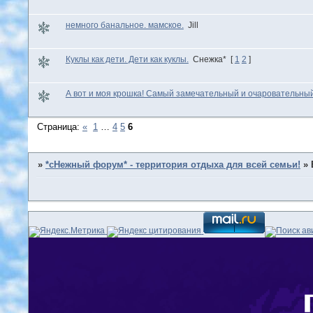
немного банальное. мамское.
Jill
Куклы как дети. Дети как куклы.
Снежка*
[
1
2
]
А вот и моя крошка! Самый замечательный и очаровательный 
Страница:
«
1
…
4
5
6
»
*сНежный форум* - территория отдыха для всей семьи!
»