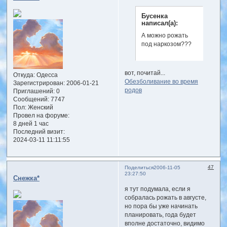
Бусенка
написал(а):
А можно рожать
под наркозом???
вот, почитай...
Откуда:
Одесса
Обезболивание во время
Зарегистрирован
: 2006-01-21
родов
Приглашений:
0
Сообщений:
7747
Пол:
Женский
Провел на форуме:
8 дней 1 час
Последний визит:
2024-03-11 11:11:55
47
Поделиться
2006-11-05
23:27:50
Снежка*
я тут подумала, если я
собралась рожать в августе,
но пора бы уже начинать
планировать, года будет
вполне достаточно, видимо