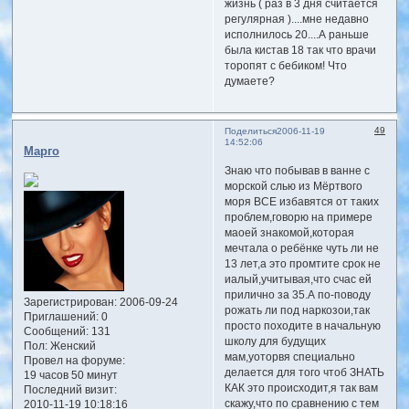
жизнь ( раз в 3 дня считается
регулярная )....мне недавно
исполнилось 20....А раньше
была кистав 18 так что врачи
торопят с бебиком! Что
думаете?
49
Поделиться
2006-11-19
14:52:06
Марго
Знаю что побывав в ванне с
морской слью из Мёртвого
моря ВСЕ избавятся от таких
проблем,говорю на примере
маоей знакомой,которая
мечтала о ребёнке чуть ли не
13 лет,а это промтите срок не
иалый,учитывая,что счас ей
прилично за 35.А по-поводу
Зарегистрирован
: 2006-09-24
рожать ли под наркозои,так
Приглашений:
0
просто походите в начальную
Сообщений:
131
школу для будущих
Пол:
Женский
мам,уоторвя специально
Провел на форуме:
делается для того чтоб ЗНАТЬ
19 часов 50 минут
КАК это происходит,я так вам
Последний визит:
скажу,что по сравнению с тем
2010-11-19 10:18:16