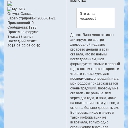
Малютка
Это из-за
Откуда:
Одесса
Зарегистрирован
: 2006-01-21
кесарево?
Приглашений:
0
Сообщений:
1993
Провел на форуме:
Да, вот Линн меня активно
3 часа 37 минут
агитирует, ее сестре
Последний визит:
двоюродной недавно
2013-03-22 03:00:40
кесарево делали и врач
сказала, что по новым
исследованиям, шов
формируется только в первый
год, а потом только стареет, и
что это только хуже для
последующих операций, ну, а
мой роддом придерживается
очень традиций, поэтому мне
сказали - не раньше, чем
через два года, и пока, даже
на психологическом уровне, я
склонна больше доверять им.
Во-первых, нигде в инете я
такой информации не
встречала, только одно
ограничение в журнале