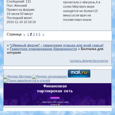
Сообщений:
131
прочитала о чём речь.А в
Пол:
Женский
солях Мёртвого моря
Провел на форуме:
находятся не болеет15
19 часов 50 минут
минут,если врач не
Последний визит:
посоветовал иначе.
2010-11-19 10:18:16
Страница:
«
1
2
3
4
5
»
»
*сНежный форум* - территория отдыха для всей семьи!
»
Грамотное планирование беременности
»
Болталка для
хочушек
создать форум бесплатно