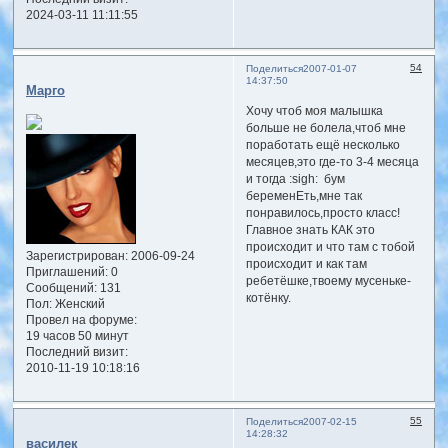
2024-03-11 11:11:55
54
Поделиться
2007-01-07
14:37:50
Марго
Хочу чтоб моя малышка
больше не болела,чтоб мне
поработать ещё несколько
месяцев,это где-то 3-4 месяца
и тогда :sigh: бум
беременЕть,мне так
понравилось,просто класс!
Главное знать КАК это
происходит и что там с тобой
Зарегистрирован
: 2006-09-24
происходит и как там
Приглашений:
0
ребетёшке,твоему мусеньке-
Сообщений:
131
котёнку.
Пол:
Женский
Провел на форуме:
19 часов 50 минут
Последний визит:
2010-11-19 10:18:16
55
Поделиться
2007-02-15
14:28:32
василек