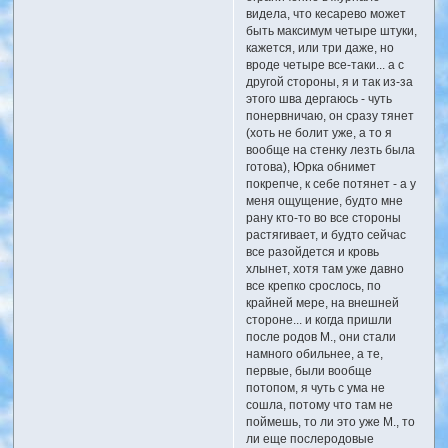
видела, что кесарево может
быть максимум четыре штуки,
кажется, или три даже, но
вроде четыре все-таки... а с
другой стороны, я и так из-за
этого шва дергаюсь - чуть
понервничаю, он сразу тянет
(хоть не болит уже, а то я
вообще на стенку лезть была
готова), Юрка обнимет
покрепче, к себе потянет - а у
меня ощущение, будто мне
рану кто-то во все стороны
растягивает, и будто сейчас
все разойдется и кровь
хлынет, хотя там уже давно
все крепко срослось, по
крайней мере, на внешней
стороне... и когда пришли
после родов М., они стали
намного обильнее, а те,
первые, были вообще
потопом, я чуть с ума не
сошла, потому что там не
поймешь, то ли это уже М., то
ли еще послеродовые