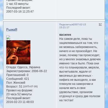
1 час 43 минуты
Последний визит:
2007-03-16 11:25:47
57
Поделиться
2007-02-15
15:21:17
РыжаЯ
василек
На самом деле, пока ты
зацикливаешься на том, что
не можешь забеременнеть,
ничего и не произойдет. Не
знаю, почему так происходит,
но у многих знакомых девочек
именно так и было. Пока они
Откуда:
Одесса, Украина
что-то планировали, меряли,
Зарегистрирован
: 2006-06-22
высчитывали, ждали от
Приглашений:
0
месячных до месячных -
Сообщений:
421
нифига не выходило, а как
Пол:
Женский
плюнули на заморочки и
Возраст:
51
[1975-07-30]
начали жить в свое
Провел на форуме:
удовольствие, организм
23 часа 52 минуты
отдохнул и сразу две полоски
Последний визит:
на тестах!
2016-02-23 11:48:03