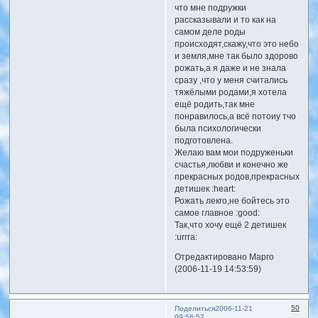
что мне подружки
рассказывали и то как на
самом деле роды
происходят,скажу,что это небо
и земля,мне так было здорово
рожать,а я даже и не знала
сразу ,что у меня считались
тяжёлыми родами,я хотела
ещё родить,так мне
понравилось,а всё потоиу тчо
была психологически
подготовлена.
Желаю вам мои подруженьки
счастья,любви и конечно же
прекрасных родов,прекрасных
детишек :heart:
Рожать лекго,не бойтесь это
самое главное :good:
Так,что хочу ещё 2 детишек
:urrra:
Отредактировано Марго
(2006-11-19 14:53:59)
50
Поделиться
2006-11-21
09:56:57