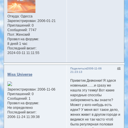
Откуда:
Одесса
Зарегистрирован
: 2006-01-21
Приглашений:
0
Сообщений:
7747
Пол:
Женский
Провел на форуме:
8 дней 1 час
Последний визит:
2024-03-11 11:11:55
48
Поделиться
2006-11-06
21:23:13
Miss Universe
Приветик Девчонки! Я здеся
новенькая........и сразу же
Зарегистрирован
: 2006-11-06
нашла эту темку! Вот какие
Приглашений:
0
народные способы
Сообщений:
1
забеременеть вы знаете?
Провел на форуме:
Может у кого-нибудь есть
Не определено
идеи? У меня вот такое дело,
Последний визит:
жених живет в другом городе и
2006-11-24 11:39:38
видимся не так часто чтоб
была регулярная половая