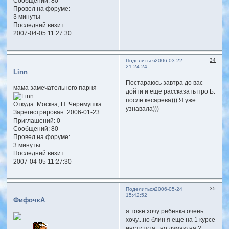
Сообщений:
80
Провел на форуме:
3 минуты
Последний визит:
2007-04-05 11:27:30
34
Поделиться
2006-03-22
21:24:24
Linn
Постараюсь завтра до вас
мама замечательного парня
дойти и еще рассказать про Б.
после кесарева))) Я уже
Откуда:
Москва, Н. Черемушка
узнавала)))
Зарегистрирован
: 2006-01-23
Приглашений:
0
Сообщений:
80
Провел на форуме:
3 минуты
Последний визит:
2007-04-05 11:27:30
35
Поделиться
2006-05-24
15:42:52
ФифочкА
я тоже хочу ребенка.очень
хочу...но блин я еще на 1 курсе
института...но думаю на 2