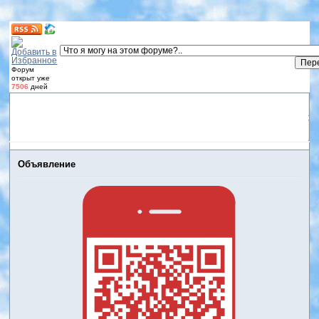
Форум
открыт уже
7506
дней
Форум
Участники
Правила
Регистрация
Дневники
пользователей
Войти
Активные темы
Объявление