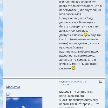
выделения, а у меня вдруг
резко стало их так много, что я
перепугалась, что внутренний
шов разошелся...
Представляю, как я буду
дергаться все 9 месяцев и
бегать проверять - и как там
детка, и как там шов,
двинуться можно
а еще мы
ОЧЕНЬ (очень-очень-очень-
очень) хотим двойню, а это ж
пузо еще больше
растянется... в общем, надо,
наверное, на самом деле,
делать, а не думать, а то я
слишком мнительная стала
какая-то
32
Поделиться
2006-03-22
19:12:28
Малютка
MyLADY
, ну узнать тоже
надо...а то кто его
знает...проконсультируйся у
нескольких инет-врачей...Что