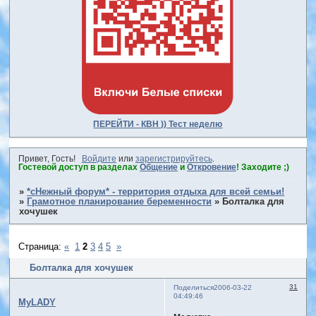
ПЕРЕЙТИ - КВН )) Тест неделю
Привет, Гость!
Войдите
или
зарегистрируйтесь
.
Гостевой доступ в разделах
Общение
и
Откровение
! Заходите ;)
»
*сНежный форум* - территория отдыха для всей семьи!
»
Грамотное планирование беременности
»
Болталка для
хочушек
Страница:
«
1
2
3
4
5
»
Болталка для хочушек
31
Поделиться
2006-03-22
04:49:46
MyLADY