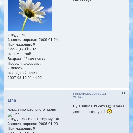
они скажут...
Откуда:
Киев
Зарегистрирован
: 2006-01-24
Приглашений:
0
Сообщений:
202
Пол:
Женский
Возраст:
42
[1983-08-12]
Провел на форуме:
2 минуты
Последний визит:
2007-03-10 01:44:02
33
Поделиться
2006-03-22
21:16:46
Linn
Ну я зашла, кажется))) И меня
мама замечательного парня
даже не выкинуло!!!
Откуда:
Москва, Н. Черемушка
Зарегистрирован
: 2006-01-23
Приглашений:
0