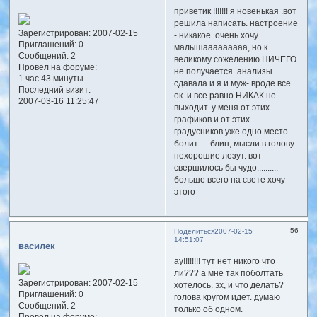
приветик !!!!!!! я новенькая .вот
решила написать. настроение
Зарегистрирован
: 2007-02-15
- никакое. очень хочу
Приглашений:
0
малышааааааааа, но к
Сообщений:
2
великому сожелению НИЧЕГО
Провел на форуме:
не получается. анализы
1 час 43 минуты
сдавала и я и муж- вроде все
Последний визит:
ок. и все равно НИКАК не
2007-03-16 11:25:47
выходит. у меня от этих
графиков и от этих
градусников уже одно место
болит......блин, мысли в голову
нехорошие лезут. вот
свершилось бы чудо..........
больше всего на свете хочу
этого
56
Поделиться
2007-02-15
14:51:07
василек
ау!!!!!!!! тут нет никого что
ли??? а мне так поболтать
Зарегистрирован
: 2007-02-15
хотелось. эх, и что делать?
Приглашений:
0
голова кругом идет. думаю
Сообщений:
2
только об одном.
Провел на форуме: