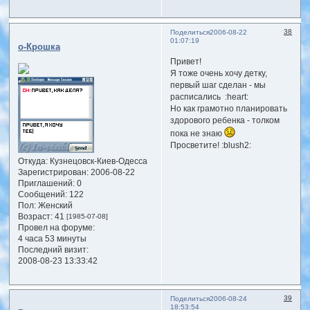
38
Поделиться
2006-08-22
01:07:19
о-Крошка
Привет!
Я тоже очень хочу детку,
первый шаг сделан - мы
расписались :heart:
Но как грамотно планировать
здорового ребенка - толком
пока не знаю
Просветите! :blush2:
Откуда:
Кузнецовск-Киев-Одесса
Зарегистрирован
: 2006-08-22
Приглашений:
0
Сообщений:
122
Пол:
Женский
Возраст:
41
[1985-07-08]
Провел на форуме:
4 часа 53 минуты
Последний визит:
2008-08-23 13:33:42
39
Поделиться
2006-08-24
18:53:54