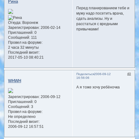
Рина
Перед планированием тебе и
мужу надо посетить врача,
сдать анализы. Ну и
Откуда:
Воронеж
расстаться с вредными
Зарегистрирован
: 2006-02-14
привычками!
Приглашений:
0
Сообщений:
111
Провел на форуме:
2 часа 32 минуты
Последний визит:
2017-05-10 08:40:21
40
Поделиться
2006-09-12
16:56:06
WHWH
А я тоже хочу ребёночка
Зарегистрирован
: 2006-09-12
Приглашений:
0
Сообщений:
3
Провел на форуме:
Не определено
Последний визит:
2006-09-12 16:57:51