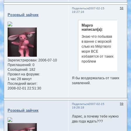
58
Поделиться
2007-02-15
19:27:16
Розовый зайчик
Марго
написал(а):
Знаю что побывав
в ванне с морской
слью из Мёртвого
моря ВСЕ
избавятся от таких
Зарегистрирован
: 2006-07-10
проблем
Приглашений:
0
Сообщений:
182
Провел на форуме:
Я бы воздержалась от таких
1 час 28 минут
заявлений.
Последний визит:
2008-02-01 22:51:30
59
Поделиться
2007-02-15
19:28:18
Розовый зайчик
Ларис, а почему тебе нужно
два года ждать???