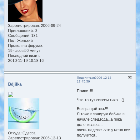
Зарегистрирован
: 2006-09-24
Приглашений:
0
Сообщений:
131
Пол:
Женский
Провел на форуме:
19 часов 50 минут
Последний визит:
2010-11-19 10:18:16
52
Поделиться
2006-12-13
17:45:59
Bdjilka
Привет!!!
Что-то тут совсем тихо....((
Возвращайтесь!!!
Я тоже планирую бебика в
начале след.года...а пока
долечиваюсь...
очень надеюсь что у меня все
Откуда:
Одесса
получится..
Зарегистрирован
: 2006-12-13