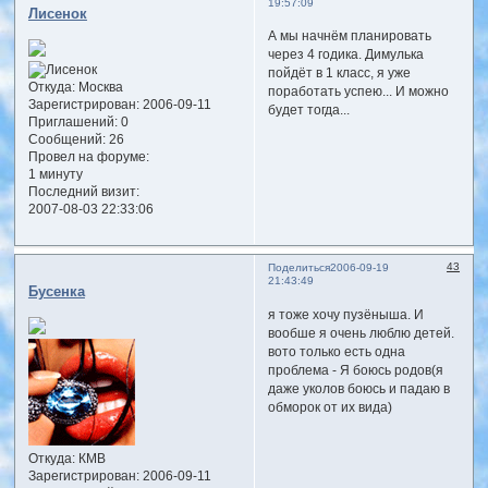
19:57:09
Лисенок
А мы начнём планировать
через 4 годика. Димулька
пойдёт в 1 класс, я уже
Откуда:
Москва
поработать успею... И можно
Зарегистрирован
: 2006-09-11
будет тогда...
Приглашений:
0
Сообщений:
26
Провел на форуме:
1 минуту
Последний визит:
2007-08-03 22:33:06
43
Поделиться
2006-09-19
21:43:49
Бусенка
я тоже хочу пузёныша. И
вообше я очень люблю детей.
вото только есть одна
проблема - Я боюсь родов(я
даже уколов боюсь и падаю в
обморок от их вида)
Откуда:
КМВ
Зарегистрирован
: 2006-09-11