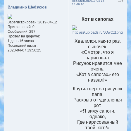
152
Поделиться
2019-04-14
14:49:10
Владимир Шебзухов
Кот в сапогах
Зарегистрирован
: 2019-04-12
Приглашений:
0
Сообщений:
297
Провел на форуме:
Хвалился, как-то раз,
1 день 16 часов
Последний визит:
сыночек.
2023-04-07 19:56:25
«Смотри, что я
нарисовал.
Рисунок нравится мне
очень.
«Кот в сапогах» его
назвал!»
Крутил вертел рисунок
папа,
Раскрыв от удивленья
рот.
«Я вижу сапоги,
однако,
Где нарисованный
твой кот?»