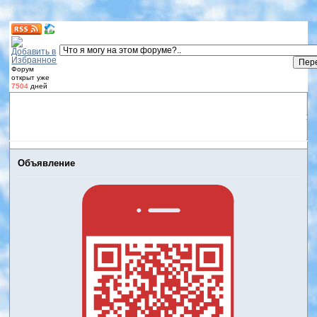
Форум
открыт уже
7504
дней
Форум
Участники
Правила
Регистрация
Дневники
пользователей
Войти
Активные темы
Объявление