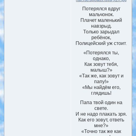
Потерялся вдруг
мальчонок.
Плачет маленький
навзрыд.
Только зарыдал
ребёнок,
Полицейский уж стоит
.
«Потерялся ты,
однако,
Как зовут тебя,
малыш?»
«Так же, как зовут и
папу!»
«Мы найдём его,
глядишь!
Папа твой один на
свете.
И не надо плакать зря.
Как его зовут, ответь
мне?»
«Точно так же как