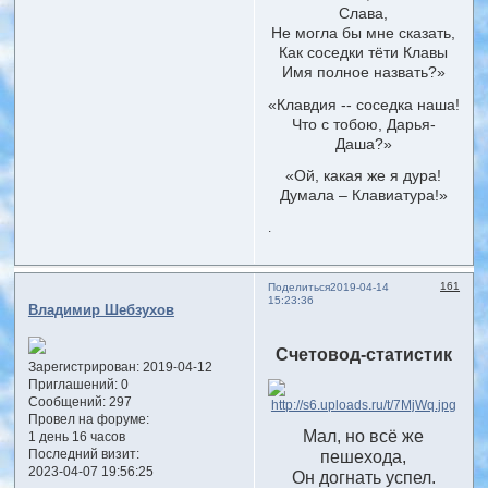
Слава,
Не могла бы мне сказать,
Как соседки тёти Клавы
Имя полное назвать?»
«Клавдия -- соседка наша!
Что с тобою, Дарья-
Даша?»
«Ой, какая же я дура!
Думала – Клавиатура!»
.
161
Поделиться
2019-04-14
15:23:36
Владимир Шебзухов
Счетовод-статистик
Зарегистрирован
: 2019-04-12
Приглашений:
0
Сообщений:
297
Провел на форуме:
Мал, но всё же
1 день 16 часов
Последний визит:
пешехода,
2023-04-07 19:56:25
Он догнать успел.