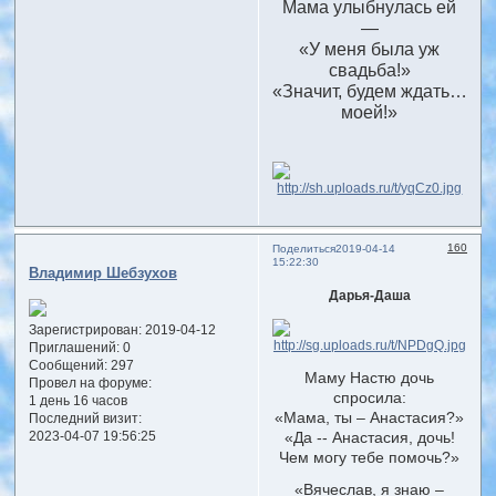
Мама улыбнулась ей
—
«У меня была уж
свадьба!»
«Значит, будем ждать…
моей!»
160
Поделиться
2019-04-14
15:22:30
Владимир Шебзухов
Дарья-Даша
Зарегистрирован
: 2019-04-12
Приглашений:
0
Сообщений:
297
Маму Настю дочь
Провел на форуме:
спросила:
1 день 16 часов
«Мама, ты – Анастасия?»
Последний визит:
«Да -- Анастасия, дочь!
2023-04-07 19:56:25
Чем могу тебе помочь?»
«Вячеслав, я знаю –