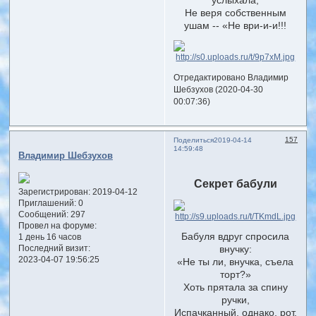
Не веря собственным
ушам -- «Не ври-и-и!!!
Отредактировано Владимир
Шебзухов (2020-04-30
00:07:36)
157
Поделиться
2019-04-14
14:59:48
Владимир Шебзухов
Секрет бабули
Зарегистрирован
: 2019-04-12
Приглашений:
0
Сообщений:
297
Провел на форуме:
Бабуля вдруг спросила
1 день 16 часов
внучку:
Последний визит:
2023-04-07 19:56:25
«Не ты ли, внучка, съела
торт?»
Хоть прятала за спину
ручки,
Испачканный, однако, рот.