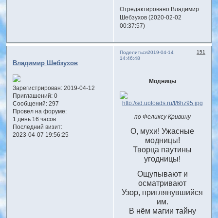
Отредактировано Владимир
Шебзухов (2020-02-02
00:37:57)
151
Поделиться
2019-04-14
14:46:48
Владимир Шебзухов
Модницы
Зарегистрирован
: 2019-04-12
Приглашений:
0
Сообщений:
297
Провел на форуме:
по Феликсу Кривину
1 день 16 часов
Последний визит:
О, мухи! Ужасные
2023-04-07 19:56:25
модницы!
Творца паутины
угодницы!
Ощупывают и
осматривают
Узор, приглянувшийся
им.
В нём магии тайну