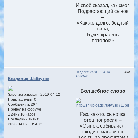
И своё сказал, как смог,
Подрастающий сынок
–
«Как же долго, бедный
папа,
Будет красить
потолок!»
.
155
Поделиться
2019-04-14
14:56:34
Владимир Шебзухов
Волшебное слово
Зарегистрирован
: 2019-04-12
Приглашений:
0
Сообщений:
297
Провел на форуме:
Раз, как-то, сыночка
1 день 16 часов
Последний визит:
отец попросил --
2023-04-07 19:56:25
«Сынок, собирайся,
сходи в магазин!»
Ходить за продуктами