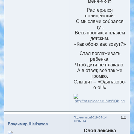
меня-я-я!»
Растерялся
полицейский.
С мыслями собрался
тут.
Весь проникся плачем
детским.
«Как обоих вас зовут?»
Стал поглаживать
ребёнка,
Чтоб дитя не плакало.
А в ответ, всё так же
громко,
Слышит -- «Одинаково-
о-о!!!»
163
Поделиться
2019-04-14
16:07:14
Владимир Шебзухов
Своя лексика