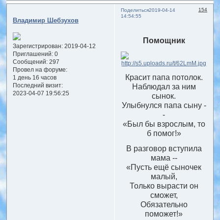
154
Поделиться
2019-04-14
14:54:55
Владимир Шебзухов
Помощник
Зарегистрирован
: 2019-04-12
Приглашений:
0
Сообщений:
297
Провел на форуме:
Красит папа потолок.
1 день 16 часов
Последний визит:
Наблюдал за ним
2023-04-07 19:56:25
сынок.
Улыбнулся папа сыну -
-
«Был бы взрослым, то
б помог!»
В разговор вступила
мама --
«Пусть ещё сыночек
малый,
Только вырасти он
сможет,
Обязательно
поможет!»