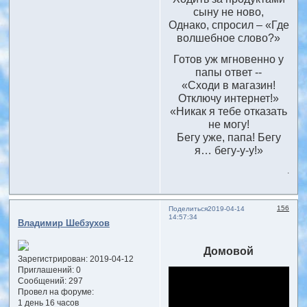
сыну не ново,
Однако, спросил – «Где
волшебное слово?»
Готов уж мгновенно у
папы ответ --
«Сходи в магазин!
Отключу интернет!»
«Никак я тебе отказать
не могу!
Бегу уже, папа! Бегу
я… бегу-у-у!»
.
156
Поделиться
2019-04-14
14:57:34
Владимир Шебзухов
Домовой
Зарегистрирован
: 2019-04-12
Приглашений:
0
Сообщений:
297
Провел на форуме:
1 день 16 часов