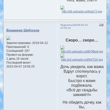
«Ага, мама, спит!»
159
Поделиться
2019-04-14
15:20:14
Владимир Шебзухов
Скоро… скоро…
Зарегистрирован
: 2019-04-12
Приглашений:
0
Сообщений:
297
Провел на форуме:
1 день 16 часов
Последний визит:
Дочь увидела, как мама
2023-04-07 19:56:25
Вдруг споткнулась у
ворот.
Быстро к маме
подбежала.
«Всё до свадьбы
заживёт!»
Не обидеть дочку, как
бы,