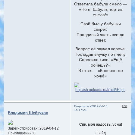
Ответила бабуле смело —
«Не я, бабуля, тортик
съела!»
Свой был у бабушки
секрет,
Правдивый знать всегда
ответ.
Вопрос её звучал короче.
Погладив внучку по плечу.
Спросила тихо: «Ещё
хочешь?»
В ответ – «Конечно же
хочу!»
158
Поделиться
2019-04-14
15:17:21
Владимир Шебзухов
Спи, моя радость, усни!
Зарегистрирован
: 2019-04-12
слайд
Приглашений:
0