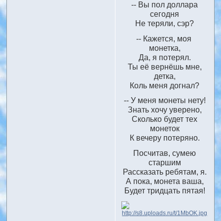
-- Вы пол доллара
сегодня
Не теряли, сэр?
-- Кажется, моя
монетка,
Да, я потерял.
Ты её вернёшь мне,
детка,
Коль меня догнал?
-- У меня монеты нету!
Знать хочу уверено,
Сколько будет тех
монеток
К вечеру потеряно.
Посчитав, сумею
старшим
Рассказать ребятам, я.
А пока, монета ваша,
Будет тридцать пятая!