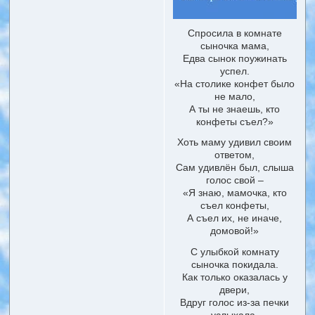
Спросила в комнате
сыночка мама,
Едва сынок поужинать
успел.
«На столике конфет было
не мало,
А ты не знаешь, кто
конфеты съел?»
Хоть маму удивил своим
ответом,
Сам удивлён был, слыша
голос свой –
«Я знаю, мамочка, кто
съел конфеты,
А съел их, не иначе,
домовой!»
С улыбкой комнату
сыночка покидала.
Как только оказалась у
двери,
Вдруг голос из-за печки
услыхала,