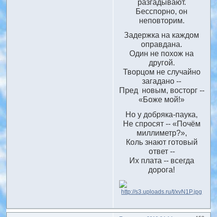
разгадывают.
Бесспорно, он
неповторим.
Задержка на каждом
оправдана.
Один не похож на
другой.
Творцом не случайно
загадано --
Пред новым, восторг --
«Боже мой!»
Но у добряка-паука,
Не спросят -- «Почём
миллиметр?»,
Коль знают готовый
ответ --
Их плата -- всегда
дорога!