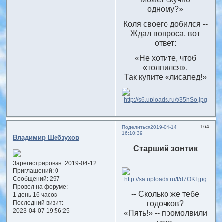
одному?»
Коля своего добился --
Ждал вопроса, вот
ответ:
«Не хотите, чтоб
«толпился»,
Так купите «лисапед!»
164
Поделиться
2019-04-14
16:10:39
Владимир Шебзухов
Старший зонтик
Зарегистрирован
: 2019-04-12
Приглашений:
0
Сообщений:
297
Провел на форуме:
-- Сколько же тебе
1 день 16 часов
годочков?
Последний визит:
2023-04-07 19:56:25
«Пять!» -- промолвили