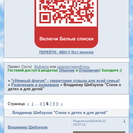
ПЕРЕЙТИ - КВН )) Тест неделю
Привет, Гость!
Войдите
или
зарегистрируйтесь
.
Гостевой доступ в разделах
Общение
и
Откровение
! Заходите ;)
»
*сНежный форум* - территория отдыха для всей семьи!
»
Развлекаем и развиваем
»
Владимир Шебзухов "Стихи о
детях и для детей"
Страница:
«
1
…
4
5
6
7
8
9
»
Владимир Шебзухов "Стихи о детях и для детей"
1
Поделиться
2019-04-12
23:07:13
Владимир Шебзухов