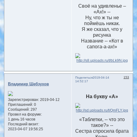
Своё на удивленье –
«Ах!» --
Ну, что ж ты не
поймёшь никак.
Я же сказал, что у
рисунка
Название -- «Кот в
сапога-а-ах!»
153
Поделиться
2019-04-14
14:52:17
Владимир Шебзухов
На букву «А»
Зарегистрирован
: 2019-04-12
Приглашений:
0
Сообщений:
297
Провел на форуме:
«Таблетки, -- что это
1 день 16 часов
Последний визит:
такое?» --
2023-04-07 19:56:25
Сестра спросила брата
Колю.