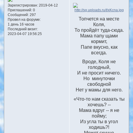
Зарегистрирован
: 2019-04-12
Приглашений:
0
Сообщений:
297
Топчется на месте
Провел на форуме:
Коля,
1 день 16 часов
Последний визит:
То пройдёт туда-сюда.
2023-04-07 19:56:25
Мама папу щами
кормит,
Папе вкусно, как
всегда.
Вроде, Коля не
голодный,
И не просит ничего.
Но минуточки
свободной
Нет у мамы для него.
«Что-то нам сказать ты
хочешь? --
Мама вдруг -- я не
пойму;
Из угла ты в угол
ходишь?!
Может скучно