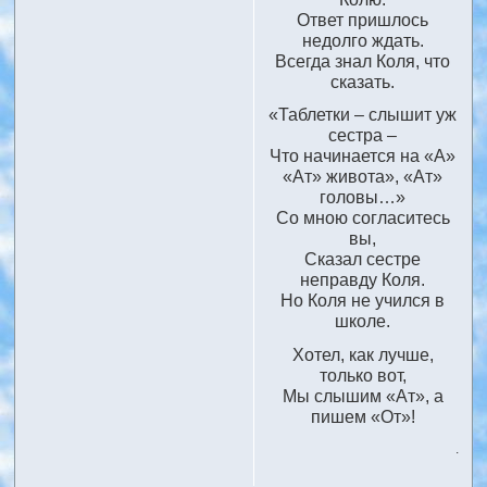
Ответ пришлось
недолго ждать.
Всегда знал Коля, что
сказать.
«Таблетки – слышит уж
сестра –
Что начинается на «А»
«Ат» живота», «Ат»
головы…»
Со мною согласитесь
вы,
Сказал сестре
неправду Коля.
Но Коля не учился в
школе.
Хотел, как лучше,
только вот,
Мы слышим «Ат», а
пишем «От»!
.