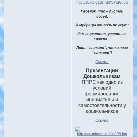
Ребёнок, что – пустой
сосуд.
И мудрецы отнюдь не лгут:
Кем вырастет, узнать не
сложно…
Лишь "выльет", что в него
"нальют"
!
Ссылка
Презентации
Дошкольникам
ППРС как одно из
условий
формирования
инициативы и
самостоятельности у
дошкольников
Ссылка