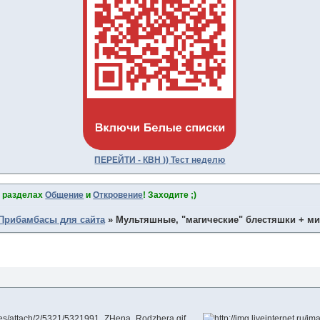
ПЕРЕЙТИ - КВН )) Тест неделю
в разделах
Общение
и
Откровение
! Заходите ;)
Прибамбасы для сайта
»
Мультяшные, "магические" блестяшки + м