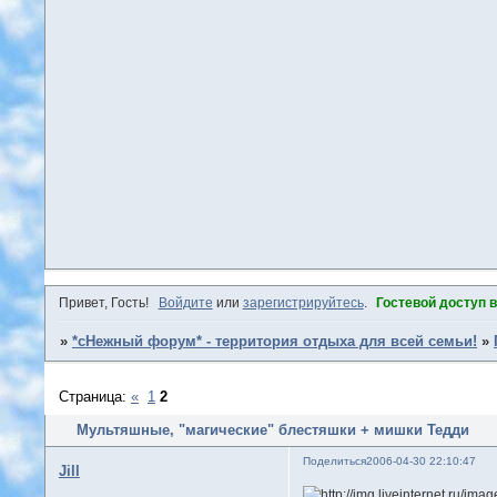
Привет, Гость!
Войдите
или
зарегистрируйтесь
.
Гостевой доступ 
»
*сНежный форум* - территория отдыха для всей семьи!
»
Страница:
«
1
2
Мультяшные, "магические" блестяшки + мишки Тедди
Поделиться
2006-04-30 22:10:47
Jill