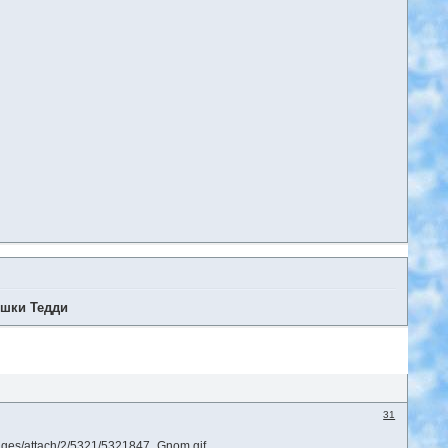
ишки Тедди
31