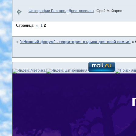
Фотографии Белгород-Днестровского
Юрий Майоров
Страница:
«
1
2
»
*сНежный форум* - территория отдыха для всей семьи!
»