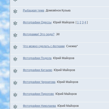
Рыбацкая тема
Домовёнок Кузька
Фотографии Одессы
Юрий Майоров
[
1
2
3
4
]
Фоторамки! Это сюда?
Jill
Что можно сделать с фотками
Снежка*
Фотографии Подола
Юрий Майоров
Фотографии Китаево
Юрий Майоров
Фотографии Чернигова
Юрий Майоров
Фотографии Пирогово
Юрий Майоров
Фотографии Николаева
Юрий Майоров