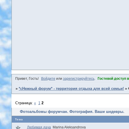
Привет, Гость!
Войдите
или
зарегистрируйтесь
.
Гостевой доступ 
»
*сНежный форум* - территория отдыха для всей семьи!
»
Страница:
«
1
2
Фотоальбомы форумчан. Фотография. Ваши шедевры.
Тема
Любимая дача
Marina Aleksandrova