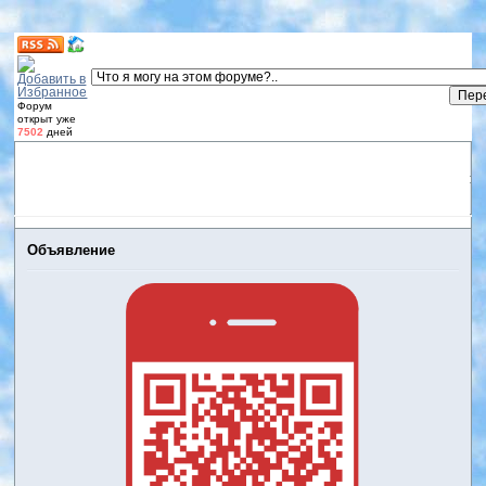
Форум
открыт уже
7502
дней
Форум
Участники
Правила
Регистрация
Дневники
пользователей
Войти
Активные темы
Объявление