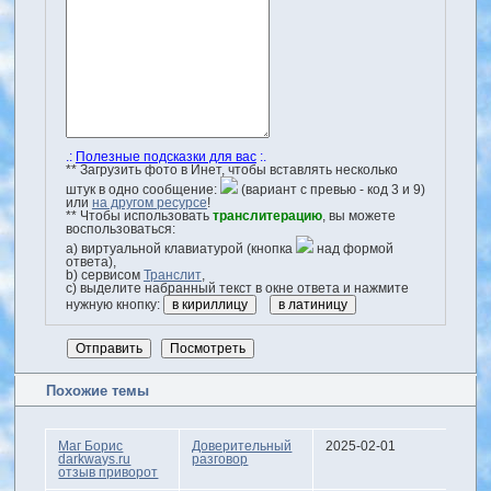
.:
Полезные подсказки для вас
:.
** Загрузить фото в Инет, чтобы вставлять несколько
штук в одно сообщение:
(вариант с превью - код 3 и 9)
или
на другом ресурсе
!
** Чтобы использовать
транслитерацию
, вы можете
воспользоваться:
a) виртуальной клавиатурой (кнопка
над формой
ответа),
b) сервисом
Транслит
,
с) выделите набранный текст в окне ответа и нажмите
нужную кнопку:
Похожие темы
Маг Борис
Доверительный
2025-02-01
darkways.ru
разговор
отзыв приворот