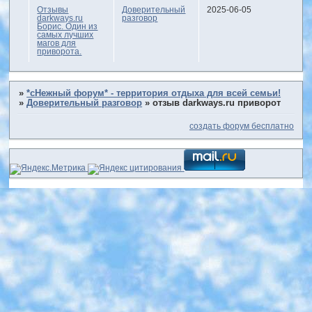
Отзывы
Доверительный
2025-06-05
darkways.ru
разговор
Борис. Один из
самых лучших
магов для
приворота.
»
*сНежный форум* - территория отдыха для всей семьи!
»
Доверительный разговор
»
отзыв darkways.ru приворот
создать форум бесплатно