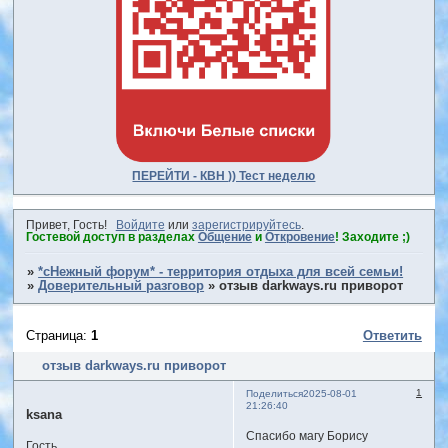
ПЕРЕЙТИ - КВН )) Тест неделю
Привет, Гость!
Войдите
или
зарегистрируйтесь
.
Гостевой доступ в разделах
Общение
и
Откровение
! Заходите ;)
»
*сНежный форум* - территория отдыха для всей семьи!
»
Доверительный разговор
»
отзыв darkways.ru приворот
Страница:
1
Ответить
отзыв darkways.ru приворот
1
Поделиться
2025-08-01
21:26:40
ksana
Спасибо магу Борису
Гость