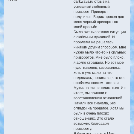
darkways.ru отзыв на
успешный любовный
приворот. Приворот
получился. Борис провел для
меня черный приворот по
моей просьбе.
Была очень сложная ситуация
с любимым мужчиной. И
проблема не решалась
никаким другим способом. Мне
нужно было что-то из сильных
приворотов. Мне было плохо,
я долго страдала. Но вот мое
чудо, наконец, свершилось,
хоть я уже мало на что
надеялась, понимала, что моя
проблема совсем тяжелая.
Мужчина стал откликаться. И в
итоге, мы пришли к
восстановлению отношений.
Начали все сначала, без
оглядки на прошлое. Хотя мы
были в очень плохих
отношениях. Это стало
возможно благодаря
привороту.
Я буду оставлять о Маге