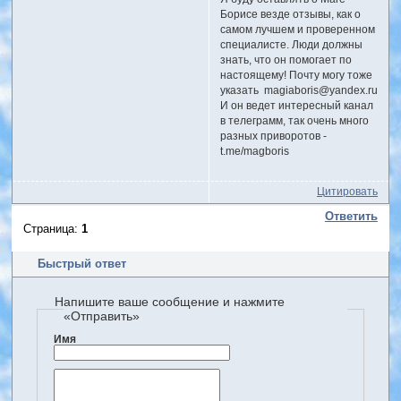
Борисе везде отзывы, как о
самом лучшем и проверенном
специалисте. Люди должны
знать, что он помогает по
настоящему! Почту могу тоже
указать magiaboris@yandex.ru
И он ведет интересный канал
в телеграмм, так очень много
разных приворотов -
t.me/magboris
Цитировать
Ответить
Страница:
1
Быстрый ответ
Напишите ваше сообщение и нажмите
«Отправить»
Имя