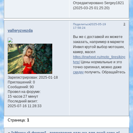
Отредактировано Sergey1821
(2025-03-25 01:25:20)
3
Поделиться
2025-05-19
17:58:24
valleryzvezda
Вы же с доставкой их можете
заказать, например в маркете
Инвил крутой выбор мотошин,
камер, масел
https://inwheel.ru/moto_tires/king-
tyre/
Цены нормальные и это
точно оригинал, можно даже
скидку
получить. Обращайтесь
Зарегистрирован
: 2025-01-18
Приглашений:
0
Сообщений:
90
Провел на форуме:
15 часов 27 минут
Последний визит:
2025-07-16 11:28:33
Страница:
1
»
*сНежный форум* - территория отдыха для всей семьи!