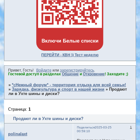
ПЕРЕЙТИ - КВН )) Тест неделю
Привет, Гость!
Войдите
или
зарегистрируйтесь
.
Гостевой доступ в разделах
Общение
и
Откровение
! Заходите ;)
»
*сНежный форум* - территория отдыха для всей семьи!
»
Зарядка, физкультура и спорт в нашей жизни
»
Продают
ли в Ухте шины и диски?
Страница:
1
Продают ли в Ухте шины и диски?
1
Поделиться
2025-03-25
00:59:10
polinalaxt