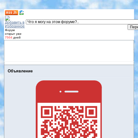
Форум
открыт уже
7504
дней
Форум
Участники
Правила
Регистрация
Дневники
пользователей
Войти
Активные темы
Объявление