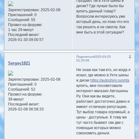
Продают ли в Ухте шины и
диски? Где лучше было бы
Зарегистрирован
: 2025-02-08
купить данный товар?
Приглашений:
0
Вопросом интересуюсь уже
Сообщений:
55
который день, но пока что его
Провел на форуме:
так решить и не смогла. Как
1 час 29 минут
мне быть в этой ситуации?
Последний визит:
2026-01-30 09:00:57
2
Поделиться
2025-03-25
01:25:06
Sergey1821
Не знаю как там кто, но когда я
искал, где можно в Ухте шины
Зарегистрирован
: 2025-02-08
и диски
https://autoshini.ru/uhta
Приглашений:
0
купить, мне посоветовали
Сообщений:
52
интернет-магазин Автошины
Провел на форуме:
Ру. Они как вы видите,
39 минут
работают достаточно давно и
Последний визит:
имеют отличную репутацию.
2026-02-08 06:58:33
Тут выбор товара огромный, а
цены - доступные. К тому же
тут часто бывают ски дки с
помощью которых можно
сэкономить деньги.