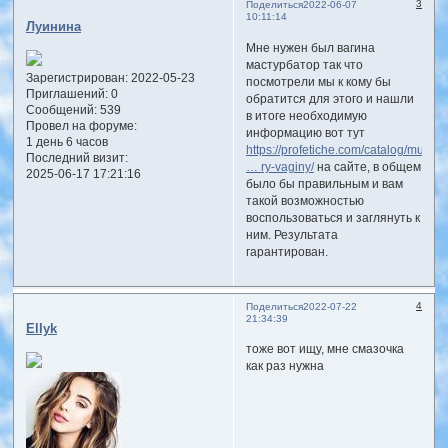
3
Поделиться
2022-06-07
10:11:14
Луинина
Мне нужен был вагина
мастурбатор так что
Зарегистрирован
: 2022-05-23
посмотрели мы к кому бы
Приглашений:
0
обратится для этого и нашли
Сообщений:
539
в итоге необходимую
Провел на форуме:
информацию вот тут
1 день 6 часов
https://profetiche.com/catalog/muzhc
Последний визит:
… ry-vaginy/
на сайте, в общем
2025-06-17 17:21:16
было бы правильным и вам
такой возможностью
воспользоваться и заглянуть к
ним. Результата
гарантирован.
4
Поделиться
2022-07-22
21:34:39
Ellyk
тоже вот ищу, мне смазочка
как раз нужна