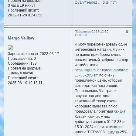
Провел на форуме:
tovary/rendez … ditel.html
3 часа 19 минут
Последний визит:
2022-11-28 01:43:56
8
Поделиться
2023-12-10
11:00:36
Margo Velikay
Я могу порекомендовать один
интересный магазин, я у них
Зарегистрирован
: 2022-03-17
не давно приобрела очень
Приглашений:
0
реалистичный вибромассажер
Сообщений:
138
из киберкожи
Провел на форуме:
https://tigramur.ru/product/vibromass
1 день 8 часов
… -55-205-sm
по очень
Последний визит:
приемлемой цене, который
2025-08-19 19:18:11
выглядит как настоящий.
Понравилась быстрая и
аккуратная доставка,
заказанный товар очень
хорошего качества плюс
порадовала приятная
скидка
.
Кстати, сейчас у них
действует акция с 01.12.23 по
15.01.2024 и при активации
купона TIGRA808 -
скидка
25%