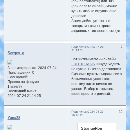
(при постоплате) или 30%
(при оплате онлайн) можно
купить любые игрушки еще
дешевле.
Акция действует на все
товары магазина, кроме
акционных товаров по скидке.
9
Поделиться
2024-07-24
21:14:24
Sergey_g
Вот интим магазин онлайн
EROTICOASIS
Никуда ходить
Зарегистрирован
: 2024-07-24
не нужно. Быстро доставляют
Приглашений:
0
Сдэком в пункты выдачи, все в
Сообщений:
1
безымянных упаковках,
Провел на форуме:
поэтому никто ничего не
1 минуту
узнает. Выбор в этом секс
Последний визит:
шопе просто огромный.
2024-07-24 21:14:25
10
Поделиться
2024-08-29
16:10:20
Yana28
StrangeRon