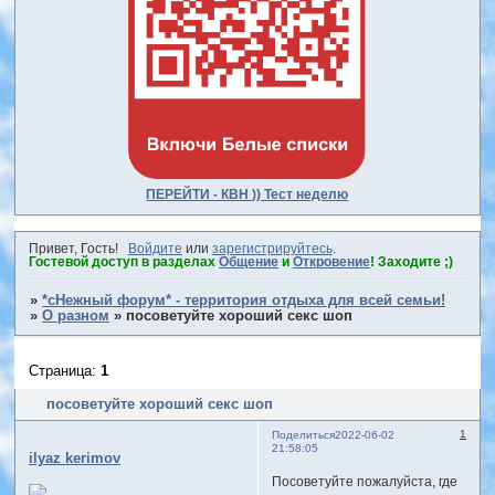
ПЕРЕЙТИ - КВН )) Тест неделю
Привет, Гость!
Войдите
или
зарегистрируйтесь
.
Гостевой доступ в разделах
Общение
и
Откровение
! Заходите ;)
»
*сНежный форум* - территория отдыха для всей семьи!
»
О разном
»
посоветуйте хороший секс шоп
Страница:
1
посоветуйте хороший секс шоп
1
Поделиться
2022-06-02
21:58:05
ilyaz kerimov
Посоветуйте пожалуйста, где