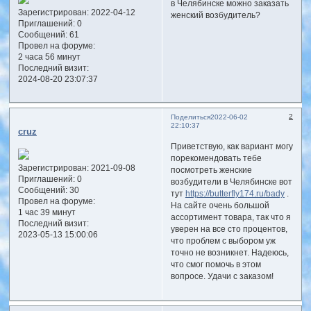
в Челябинске можно заказать
Зарегистрирован
: 2022-04-12
женский возбудитель?
Приглашений:
0
Сообщений:
61
Провел на форуме:
2 часа 56 минут
Последний визит:
2024-08-20 23:07:37
2
Поделиться
2022-06-02
22:10:37
cruz
Приветствую, как вариант могу
порекомендовать тебе
Зарегистрирован
: 2021-09-08
посмотреть женские
Приглашений:
0
возбудители в Челябинске вот
Сообщений:
30
тут
https://butterfly174.ru/bady
.
Провел на форуме:
На сайте очень большой
1 час 39 минут
ассортимент товара, так что я
Последний визит:
уверен на все сто процентов,
2023-05-13 15:00:06
что проблем с выбором уж
точно не возникнет. Надеюсь,
что смог помочь в этом
вопросе. Удачи с заказом!