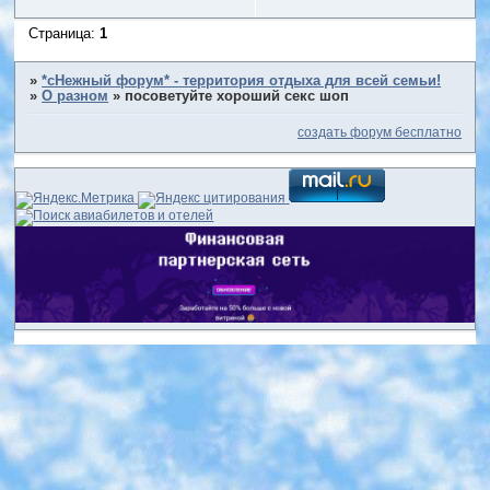
Страница:
1
»
*сНежный форум* - территория отдыха для всей семьи!
»
О разном
»
посоветуйте хороший секс шоп
создать форум бесплатно