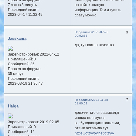
7 часов 3 минуты
на сайте полную
Последний визит:
информацию. Там и купить
2023-04-17 11:32:49
сразу можно.
6
Поделиться
2022-07-23
09:02:55
Jasskama
да, тут важно качество
Зарегистрирован
: 2022-04-12
Приглашений:
0
Сообщений:
36
Провел на форуме:
35 минут
Последний визит:
2023-03-19 21:36:47
7
Поделиться
2022-11-28
01:00:53
Halga
девочки, кто спрашивал,я
иногда пользуюсь
Зарегистрирован
: 2019-02-05
возбуждающими каплями,
Приглашений:
0
отзыв оставила тут
Сообщений:
12
https://otzyvov.net/otzyv-