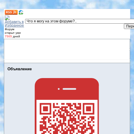
Форум
открыт уже
7505
дней
Форум
Участники
Правила
Регистрация
Дневники
пользователей
Войти
Активные темы
Объявление