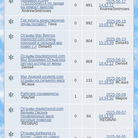
2025-06-17
+79335504614 по лидам
0
891
14:42:12
на ремонт квартир
AndrewSmirnows
AndrewSmirnows
Где купить качественную
2025-06-16
0
992
обувь онлайн?
Гена
10:03:37
Гена
Отзывы Маг Виктор
magvictor.com очень
2025-06-13
0
904
хороший и сильный маг,
15:25:39
Dima45
помог с л
Dima45
Отзывы blackprivorot.com
Маг Владимир Отзыв про
2025-06-11
0
868
ритуал остуда от жены
16:42:12
Denis4
Denis4
Маг Андрей ezoterik.com
2025-06-09
отзывы на сильного мага
0
131
07:38:59
ФСаша
ФСаша
Рабочие соцаккаунты
2025-06-08
1
106
PlaySet
14:34:30
Мирон
Отзывы magprivorot.com
Ведьма Оксана
2025-06-07
проверенные маги,
0
84
04:13:08
которые помогаю
REGINA0
REGINA0
Отзывы darkways.ru
Борис. Один из самых
2025-06-05