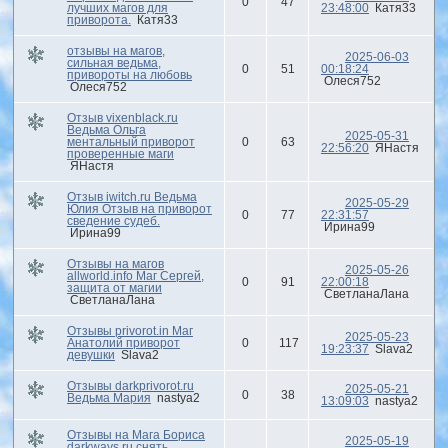
0
47
лучших магов для
23:48:00
Катя33
приворота.
Катя33
отзывы на магов,
2025-06-03
сильная ведьма,
0
51
00:18:24
привороты на любовь
Олеся752
Олеся752
Отзыв vixenblack.ru
Ведьма Ольга
2025-05-31
ментальный приворот
0
63
22:56:20
ЯНастя
проверенные маги
ЯНастя
Отзыв iwitch.ru Ведьма
2025-05-29
Юлия Отзыв на приворот
0
77
22:31:57
сведение судеб.
Ирина99
Ирина99
Отзывы на магов
2025-05-26
allworld.info Маг Сергей,
0
91
22:00:18
защита от магии
СветланаЛана
СветланаЛана
Отзывы privorot.in Маг
2025-05-23
Анатолий приворот
0
117
19:23:37
Slava2
девушки
Slava2
Отзывы darkprivorot.ru
2025-05-21
0
38
Ведьма Мария
nastya2
13:09:03
nastya2
Отзывы на Мага Бориса
2025-05-19
darkways.ru снять