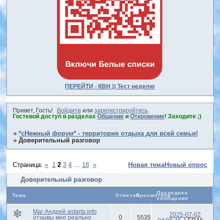
ПЕРЕЙТИ - КВН )) Тест неделю
Привет, Гость!
Войдите
или
зарегистрируйтесь
.
Гостевой доступ в разделах
Общение
и
Откровение
! Заходите ;)
»
*сНежный форум* - территория отдыха для всей семьи!
»
Доверительный разговор
Страница:
«
1
2
3
4
…
18
»
Новая тема
Новый опрос
Доверительный разговор
Последнее
Тема
Ответов
Просмотров
сообщение
Маг Андрей astarta.info
2025-07-02
отзывы мне реально
0
5535