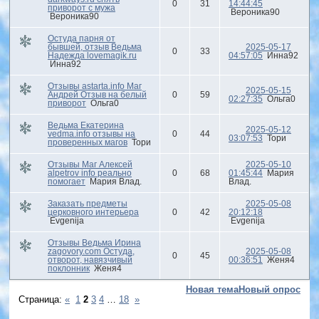
0
31
14:44:45
приворот с мужа
Вероника90
Вероника90
Остуда парня от
бывшей, отзыв Ведьма
2025-05-17
0
33
Надежда lovemagik.ru
04:57:05
Инна92
Инна92
Отзывы astarta.info Маг
2025-05-15
Андрей Отзыв на белый
0
59
02:27:35
Ольга0
приворот
Ольга0
Ведьма Екатерина
2025-05-12
vedma.info отзывы на
0
44
03:07:53
Тори
проверенных магов
Тори
Отзывы Маг Алексей
2025-05-10
alpetrov info реально
0
68
01:45:44
Мария
помогает
Мария Влад.
Влад.
Заказать предметы
2025-05-08
церковного интерьера
0
42
20:12:18
Evgenija
Evgenija
Отзывы Ведьма Ирина
zagovory.com Остуда,
2025-05-08
0
45
отворот, навязчивый
00:36:51
Женя4
поклонник
Женя4
Новая тема
Новый опрос
Страница:
«
1
2
3
4
…
18
»