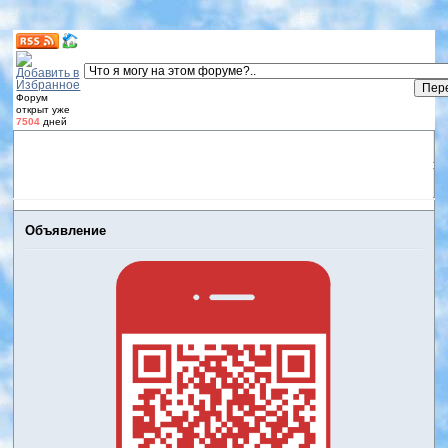
Форум
открыт уже
7504
дней
Форум
Участники
Правила
Регистрация
Дневники
пользователей
Войти
Активные темы
Объявление