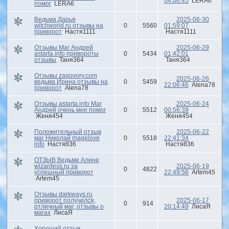
04:06:45
LERA6
помог
LERA6
Ведьма Дарья
2025-06-30
witchworld.ru отзывы на
0
5560
01:59:07
приворот
Настя1111
Настя1111
Отзывы Маг Андрей
2025-06-29
astarta.info привороты
0
5434
01:42:01
отзывы
Таня364
Таня364
Отзывы zagovory.com
2025-06-26
ведьма Ирина отзывы на
0
5459
22:06:46
Alena78
приворот
Alena78
Отзывы astarta.info Маг
2025-06-24
Андрей очень мне помог
0
5512
00:56:39
Женя454
Женя454
Положительный отзыв
2025-06-22
маг Николай magelove
0
5518
22:41:34
info
Настя836
Настя836
ОТЗЫВ Ведьме Алине
wizardess.ru за
2025-06-19
0
4822
успешный приворот
22:49:56
Artem45
Artem45
Отзывы darkways.ru
приворот получился,
2025-06-17
0
914
отличный маг, отзывы о
20:14:49
ЛисаЯ
магах
ЛисаЯ
Хороший отзыв